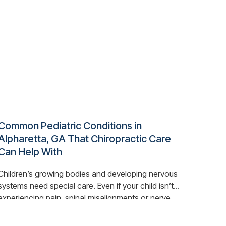
Common Pediatric Conditions in
Alpharetta, GA That Chiropractic Care
Can Help With
Children’s growing bodies and developing nervous
systems need special care. Even if your child isn’t
experiencing pain, spinal misalignments or nerve
interference can affect posture, mobility, digestion,
and overall wellness.