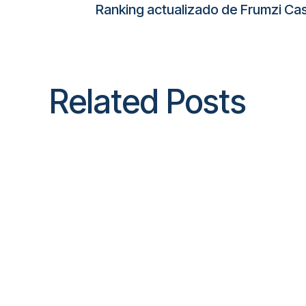
Related Posts