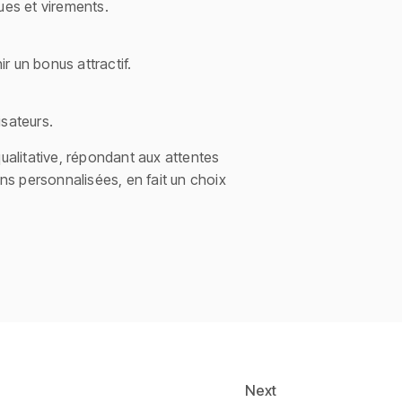
ues et virements.
ir un bonus attractif.
isateurs.
qualitative, répondant aux attentes
ons personnalisées, en fait un choix
Next