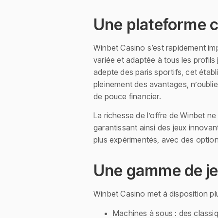
Une plateforme c
Winbet Casino s’est rapidement im
variée et adaptée à tous les profi
adepte des paris sportifs, cet étab
pleinement des avantages, n’oublie
de pouce financier.
La richesse de l’offre de Winbet ne s
garantissant ainsi des jeux innovant
plus expérimentés, avec des optio
Une gamme de jeu
Winbet Casino met à disposition plu
Machines à sous : des classi