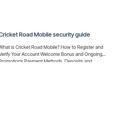
Cricket Road Mobile security guide
What is Cricket Road Mobile? How to Register and
Verify Your Account Welcome Bonus and Ongoing
Promotions Payment Methods, Deposits and
Withdrawal Speed Mobile Experience: Navigation,
App‑Like Features and Gameplay