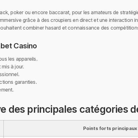
kjack, poker ou encore baccarat, pour les amateurs de stratégie
 immersive grâce à des croupiers en direct et une interaction i
i souhaitent combiner hasard et connaissance des compétition
nbet Casino
ous les appareils.
 mis à jour.
essionnel.
actions garanties.
ement.
e des principales catégories d
Points forts principaux