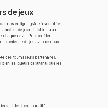
s de jeux
asinos en ligne grâce à son offre
n amateur de jeux de table ou un
e chaque envie. Pour profiter
re expérience de jeu avec un coup
iété des fournisseurs partenaires,
si bien les joueurs débutants que les
iées et des fonctionnalités