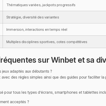
Thématiques variées, jackpots progressifs
Stratégie, diversité des variantes
Immersion, interactions en temps réel
Multiples disciplines sportives, cotes compétitives
réquentes sur Winbet et sa div
s jeux adaptés aux débutants ?
x avec des règles simples ainsi que des guides pour faciliter la
é pour tous les types d’écrans, smartphones et tablettes incl
ement acceptés ?