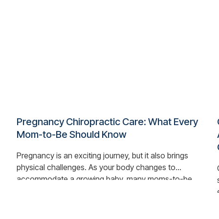
Pregnancy Chiropractic Care: What Every
Mom-to-Be Should Know
Pregnancy is an exciting journey, but it also brings
physical challenges. As your body changes to
accommodate a growing baby, many moms-to-be
experience back pain, pelvic discomfort, and posture
issues.