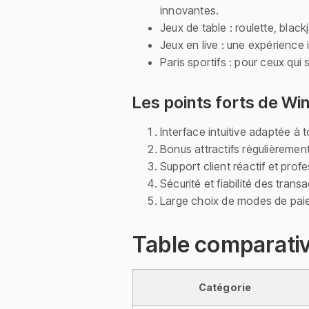
innovantes.
Jeux de table : roulette, blac
Jeux en live : une expérience
Paris sportifs : pour ceux qu
Les points forts de Wi
Interface intuitive adaptée à t
Bonus attractifs régulièrement
Support client réactif et prof
Sécurité et fiabilité des trans
Large choix de modes de pai
Table comparativ
Catégorie