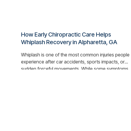
How Early Chiropractic Care Helps
Whiplash Recovery in Alpharetta, GA
Whiplash is one of the most common injuries people
experience after car accidents, sports impacts, or
sudden forceful movements. While some symptoms
appear immediately, others may develop gradually
over the