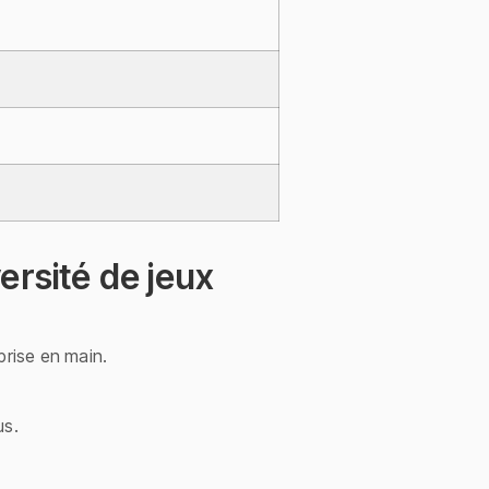
ersité de jeux
 prise en main.
us.