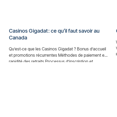
Casinos Gigadat : ce qu’il faut savoir au
Canada
Qu’est‑ce que les Casinos Gigadat ? Bonus d’accueil
et promotions récurrentes Méthodes de paiement et
rapidité des retraits Processus d’inscription et
vérification d’identité Expérience mobile et
applications natives Sécurité, licences