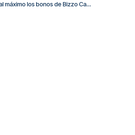
Trucos para aprovechar al máximo los bonos de Bizzo Casino hoy